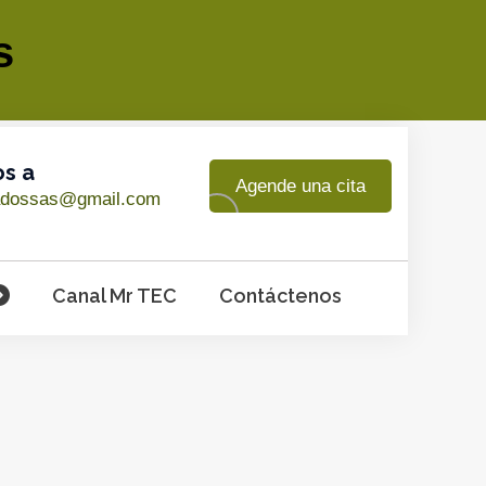
s
os a
Agende una cita
adossas@gmail.com
Canal Mr TEC
Contáctenos